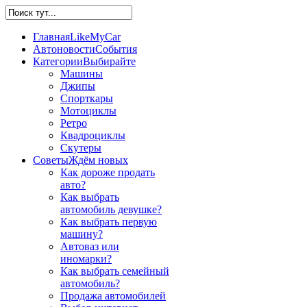
Главная
LikeMyCar
Автоновости
События
Категории
Выбирайте
Машины
Джипы
Спорткары
Мотоциклы
Ретро
Квадроциклы
Скутеры
Советы
Ждём новых
Как дороже продать
авто?
Как выбрать
автомобиль девушке?
Как выбрать первую
машину?
Автоваз или
иномарки?
Как выбрать семейный
автомобиль?
Продажа автомобилей