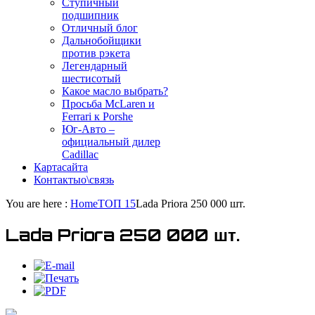
Ступичный
подшипник
Отличный блог
Дальнобойщики
против рэкета
Легендарный
шестисотый
Какое масло выбрать?
Просьба McLaren и
Ferrari к Porshe
Юг-Авто –
официальный дилер
Cadillac
Карта
сайта
Контакты
о\связь
You are here :
Home
ТОП 15
Lada Priora 250 000 шт.
Lada Priora 250 000 шт.