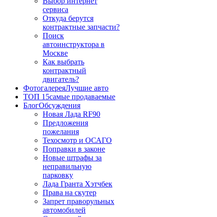
Выбор интернет
сервиса
Откуда берутся
контрактные запчасти?
Поиск
автоинструктора в
Москве
Как выбрать
контрактный
двигатель?
Фотогалерея
Лучшие авто
ТОП 15
самые продаваемые
Блог
Обсуждения
Новая Лада RF90
Предложения
пожелания
Техосмотр и ОСАГО
Поправки в законе
Новые штрафы за
неправильную
парковку
Лада Гранта Хэтчбек
Права на скутер
Запрет праворульных
автомобилей