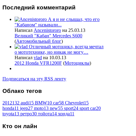
Последний
комментарий
А я и не слышал, что его
"Кабаном" называли...
Написал
Ancenistororo
на 25.03.13
Великий "Кабан" Mercedes S600
(
Автомобильный блог
)
Отличный мотоцикл, всегда мечтал
о мототехнике, но никак не могу…
Написал
vlad
на 10.03.13
2012 Honda VFR1200F
(
Мотоциклы
)
Подписаться на эту RSS ленту
Облако
тегов
2012
132
audi
15
BMW
10
car
58
Chevrolet
15
honda
11
jeep
27
moto
13
new
55
sport
24
sport car
20
toyota
13
ретро
30
тойота
14
хонда
11
Кто
он лайн