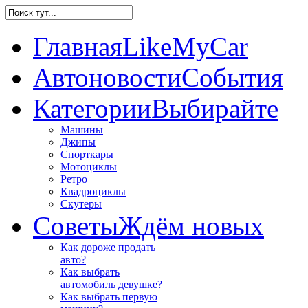
Главная
LikeMyCar
Автоновости
События
Категории
Выбирайте
Машины
Джипы
Спорткары
Мотоциклы
Ретро
Квадроциклы
Скутеры
Советы
Ждём новых
Как дороже продать
авто?
Как выбрать
автомобиль девушке?
Как выбрать первую