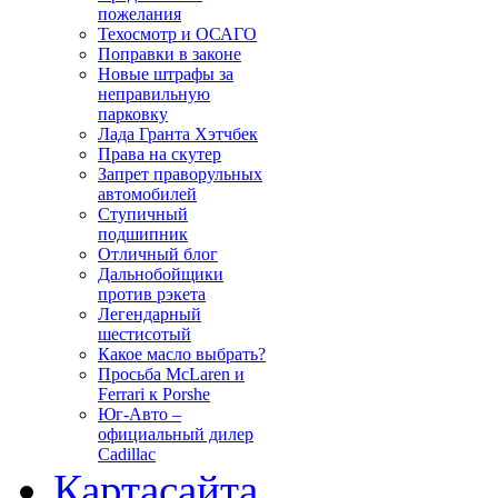
пожелания
Техосмотр и ОСАГО
Поправки в законе
Новые штрафы за
неправильную
парковку
Лада Гранта Хэтчбек
Права на скутер
Запрет праворульных
автомобилей
Ступичный
подшипник
Отличный блог
Дальнобойщики
против рэкета
Легендарный
шестисотый
Какое масло выбрать?
Просьба McLaren и
Ferrari к Porshe
Юг-Авто –
официальный дилер
Cadillac
Карта
сайта