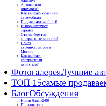
машину?
Автоваз или
иномарки?
Как выбрать семейный
автомобиль?
Продажа автомобилей
Выбор интернет
сервиса
Откуда берутся
контрактные запчасти?
Поиск
автоинструктора в
Москве
Как выбрать
контрактный
двигатель?
Фотогалерея
Лучшие ав
ТОП 15
самые продавае
Блог
Обсуждения
Новая Лада RF90
Предложения