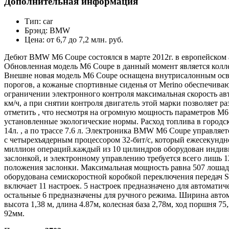
Дополнительная информация
Тип:
car
Брэнд:
BMW
Цена:
от 6,7 до 7,2 млн. руб.
Дебют BMW M6 Coupe состоялся в марте 2012г. в европейском 
Обновленная модель M6 Coupe в данный момент является кол
Внешне новая модель M6 Coupe оснащена внутрисалонным осв
порогов, а кожаные спортивные сиденья от Merino обеспечива
ограничении электронного контроля максимальная скорость ав
км/ч, а при снятии контроля двигатель этой марки позволяет р
отметить , что несмотря на огромную мощность параметров M6
установленные экологические нормы. Расход топлива в городс
14л. , а по трассе 7.6 л. Электроника BMW M6 Coupe управля
с четырехъядерным процессором 32-бит/с, который ежесекундн
миллион операций.каждый из 10 цилиндров оборудован индив
заслонкой, и электронному управлению требуется всего лишь 1
положения заслонки. Максимальная мощность равна 507 лоша
оборудована семискоростной коробкой переключения передач S
включает 11 настроек. 5 настроек предназначено для автоматич
остальные 6 предназначены для ручного режима. Ширина автомо
высота 1,38 м, длина 4.87м, колесная база 2,78м, ход поршня 7
92мм.