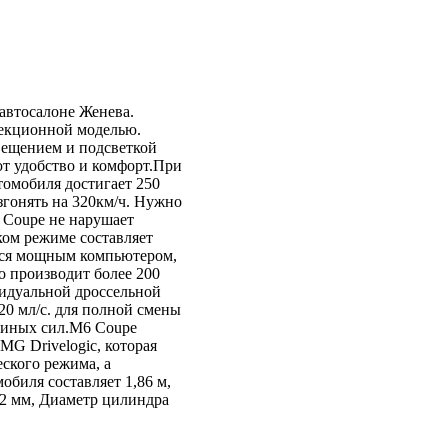
автосалоне Женева.
лекционной моделью.
ещением и подсветкой
ют удобство и комфорт.При
томобиля достигает 250
азгонять на 320км/ч. Нужно
 Coupe не нарушает
ком режиме составляет
ется мощным компьютером,
о производит более 200
идуальной дроссельной
20 мл/с. для полной смены
диных сил.M6 Coupe
MG Drivelogic, которая
еского режима, а
биля составляет 1,86 м,
5,2 мм, Диаметр цилиндра