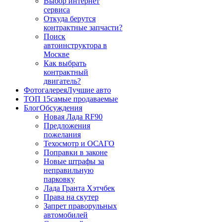
Выбор интернет
сервиса
Откуда берутся
контрактные запчасти?
Поиск
автоинструктора в
Москве
Как выбрать
контрактный
двигатель?
Фотогалерея
Лучшие авто
ТОП 15
самые продаваемые
Блог
Обсуждения
Новая Лада RF90
Предложения
пожелания
Техосмотр и ОСАГО
Поправки в законе
Новые штрафы за
неправильную
парковку
Лада Гранта Хэтчбек
Права на скутер
Запрет праворульных
автомобилей