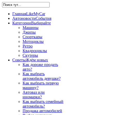
Главная
LikeMyCar
Автоновости
События
Категории
Выбирайте
Машины
Джипы
Спорткары
Мотоциклы
Ретро
Квадроциклы
Скутеры
Советы
Ждём новых
Как дороже продать
авто?
Как выбрать
автомобиль девушке?
Как выбрать первую
машину?
Автоваз или
иномарки?
Как выбрать семейный
автомобиль?
Продажа автомобилей