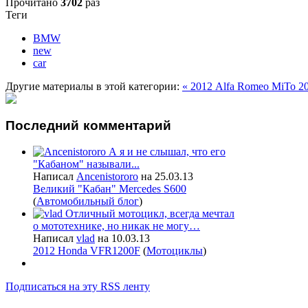
Прочитано
3702
раз
Теги
BMW
new
car
Другие материалы в этой категории:
« 2012 Alfa Romeo MiTo
20
Последний
комментарий
А я и не слышал, что его
"Кабаном" называли...
Написал
Ancenistororo
на 25.03.13
Великий "Кабан" Mercedes S600
(
Автомобильный блог
)
Отличный мотоцикл, всегда мечтал
о мототехнике, но никак не могу…
Написал
vlad
на 10.03.13
2012 Honda VFR1200F
(
Мотоциклы
)
Подписаться на эту RSS ленту