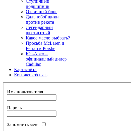
Ступичный
подшипник
Отличный блог
Дальнобойщики
против рэкета
Легендарный
шестисотый
Какое масло выбрать?
Просьба McLaren и
Ferrari к Porshe
Юг-Авто –
официальный дилер
Cadillac
Карта
сайта
Контакты
о\связь
Имя пользователя
Пароль
Запомнить меня