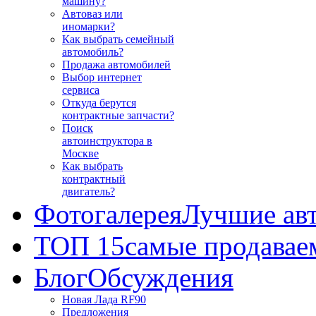
машину?
Автоваз или
иномарки?
Как выбрать семейный
автомобиль?
Продажа автомобилей
Выбор интернет
сервиса
Откуда берутся
контрактные запчасти?
Поиск
автоинструктора в
Москве
Как выбрать
контрактный
двигатель?
Фотогалерея
Лучшие ав
ТОП 15
самые продавае
Блог
Обсуждения
Новая Лада RF90
Предложения