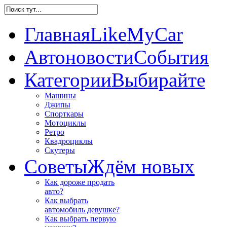
Главная
LikeMyCar
Автоновости
События
Категории
Выбирайте
Машины
Джипы
Спорткары
Мотоциклы
Ретро
Квадроциклы
Скутеры
Советы
Ждём новых
Как дороже продать
авто?
Как выбрать
автомобиль девушке?
Как выбрать первую