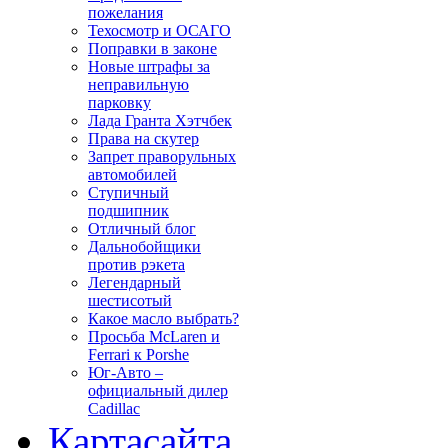
пожелания
Техосмотр и ОСАГО
Поправки в законе
Новые штрафы за
неправильную
парковку
Лада Гранта Хэтчбек
Права на скутер
Запрет праворульных
автомобилей
Ступичный
подшипник
Отличный блог
Дальнобойщики
против рэкета
Легендарный
шестисотый
Какое масло выбрать?
Просьба McLaren и
Ferrari к Porshe
Юг-Авто –
официальный дилер
Cadillac
Карта
сайта