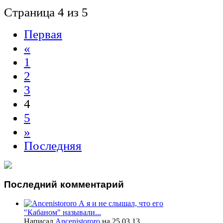
Страница 4 из 5
Первая
«
1
2
3
4
5
»
Последняя
Последний
комментарий
А я и не слышал, что его
"Кабаном" называли...
Написал
Ancenistororo
на 25.03.13