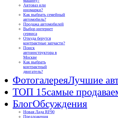
машину?
Автоваз или
иномарки?
Как выбрать семейный
автомобиль?
Продажа автомобилей
Выбор интернет
сервиса
Откуда берутся
контрактные запчасти?
Поиск
автоинструктора в
Москве
Как выбрать
контрактный
двигатель?
Фотогалерея
Лучшие ав
ТОП 15
самые продавае
Блог
Обсуждения
Новая Лада RF90
Предложения