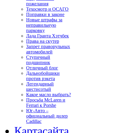
пожелания
Техосмотр и ОСАГО
Поправки в законе
Новые штрафы за
неправильную
парковку
Лада Гранта Хэтчбек
Права на скутер
Запрет праворульных
автомобилей
Ступичный
подшипник
Отличный блог
Дальнобойщики
против рэкета
Легендарный
шестисотый
Какое масло выбрать?
Просьба McLaren и
Ferrari к Porshe
Юг-Авто –
официальный дилер
Cadillac
Карта
сайта