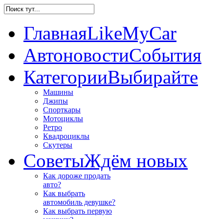
Главная
LikeMyCar
Автоновости
События
Категории
Выбирайте
Машины
Джипы
Спорткары
Мотоциклы
Ретро
Квадроциклы
Скутеры
Советы
Ждём новых
Как дороже продать
авто?
Как выбрать
автомобиль девушке?
Как выбрать первую