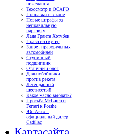
пожелания
Техосмотр и ОСАГО
Поправки в законе
Новые штрафы за
неправильную
парковку
Лада Гранта Хэтчбек
Права на скутер
Запрет праворульных
автомобилей
Ступичный
подшипник
Отличный блог
Дальнобойщики
против рэкета
Легендарный
шестисотый
Какое масло выбрать?
Просьба McLaren и
Ferrari к Porshe
Юг-Авто –
официальный дилер
Cadillac
Карта
сайта