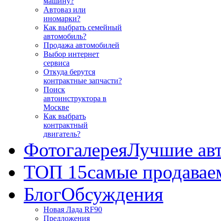
машину?
Автоваз или
иномарки?
Как выбрать семейный
автомобиль?
Продажа автомобилей
Выбор интернет
сервиса
Откуда берутся
контрактные запчасти?
Поиск
автоинструктора в
Москве
Как выбрать
контрактный
двигатель?
Фотогалерея
Лучшие ав
ТОП 15
самые продавае
Блог
Обсуждения
Новая Лада RF90
Предложения