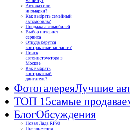
машину?
Автоваз или
иномарки?
Как выбрать семейный
автомобиль?
Продажа автомобилей
Выбор интернет
сервиса
Откуда берутся
контрактные запчасти?
Поиск
автоинструктора в
Москве
Как выбрать
контрактный
двигатель?
Фотогалерея
Лучшие ав
ТОП 15
самые продавае
Блог
Обсуждения
Новая Лада RF90
Предложения