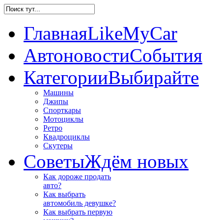
Главная
LikeMyCar
Автоновости
События
Категории
Выбирайте
Машины
Джипы
Спорткары
Мотоциклы
Ретро
Квадроциклы
Скутеры
Советы
Ждём новых
Как дороже продать
авто?
Как выбрать
автомобиль девушке?
Как выбрать первую