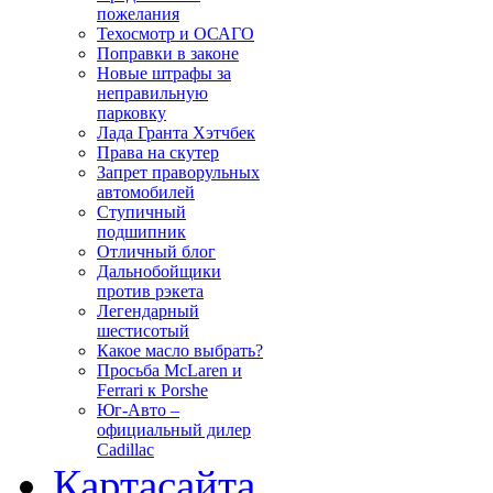
пожелания
Техосмотр и ОСАГО
Поправки в законе
Новые штрафы за
неправильную
парковку
Лада Гранта Хэтчбек
Права на скутер
Запрет праворульных
автомобилей
Ступичный
подшипник
Отличный блог
Дальнобойщики
против рэкета
Легендарный
шестисотый
Какое масло выбрать?
Просьба McLaren и
Ferrari к Porshe
Юг-Авто –
официальный дилер
Cadillac
Карта
сайта