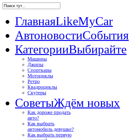
Главная
LikeMyCar
Автоновости
События
Категории
Выбирайте
Машины
Джипы
Спорткары
Мотоциклы
Ретро
Квадроциклы
Скутеры
Советы
Ждём новых
Как дороже продать
авто?
Как выбрать
автомобиль девушке?
Как выбрать первую