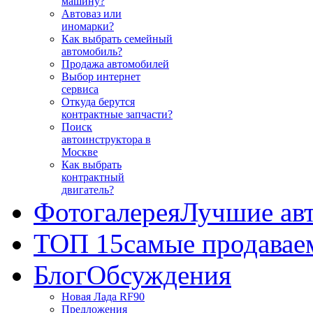
машину?
Автоваз или
иномарки?
Как выбрать семейный
автомобиль?
Продажа автомобилей
Выбор интернет
сервиса
Откуда берутся
контрактные запчасти?
Поиск
автоинструктора в
Москве
Как выбрать
контрактный
двигатель?
Фотогалерея
Лучшие ав
ТОП 15
самые продавае
Блог
Обсуждения
Новая Лада RF90
Предложения