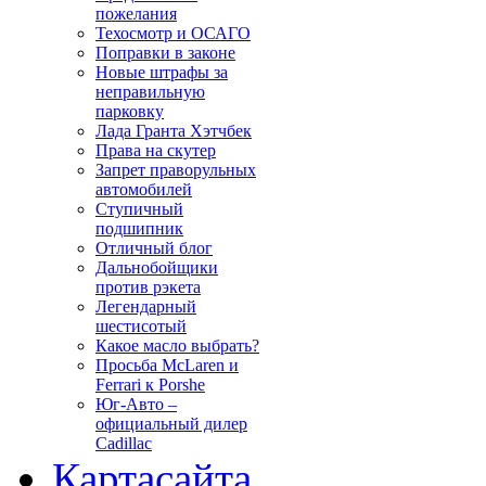
пожелания
Техосмотр и ОСАГО
Поправки в законе
Новые штрафы за
неправильную
парковку
Лада Гранта Хэтчбек
Права на скутер
Запрет праворульных
автомобилей
Ступичный
подшипник
Отличный блог
Дальнобойщики
против рэкета
Легендарный
шестисотый
Какое масло выбрать?
Просьба McLaren и
Ferrari к Porshe
Юг-Авто –
официальный дилер
Cadillac
Карта
сайта