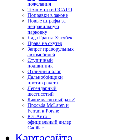
пожелания
Техосмотр и ОСАГО
Поправки в законе
Новые штрафы за
неправильную
парковку
Лада Гранта Хэтчбек
Права на скутер
Запрет праворульных
автомобилей
Ступичный
подшипник
Отличный блог
Дальнобойщики
против рэкета
Легендарный
шестисотый
Какое масло выбрать?
Просьба McLaren и
Ferrari к Porshe
Юг-Авто –
официальный дилер
Cadillac
Карта
сайта