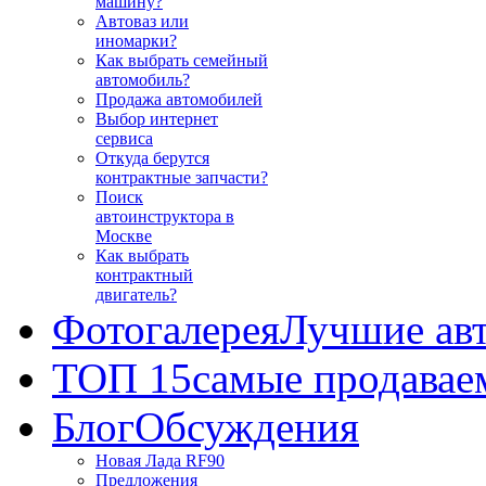
машину?
Автоваз или
иномарки?
Как выбрать семейный
автомобиль?
Продажа автомобилей
Выбор интернет
сервиса
Откуда берутся
контрактные запчасти?
Поиск
автоинструктора в
Москве
Как выбрать
контрактный
двигатель?
Фотогалерея
Лучшие ав
ТОП 15
самые продавае
Блог
Обсуждения
Новая Лада RF90
Предложения