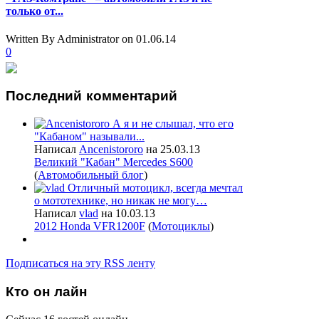
только от...
Written By Administrator
on 01.06.14
0
Последний
комментарий
А я и не слышал, что его
"Кабаном" называли...
Написал
Ancenistororo
на 25.03.13
Великий "Кабан" Mercedes S600
(
Автомобильный блог
)
Отличный мотоцикл, всегда мечтал
о мототехнике, но никак не могу…
Написал
vlad
на 10.03.13
2012 Honda VFR1200F
(
Мотоциклы
)
Подписаться на эту RSS ленту
Кто
он лайн