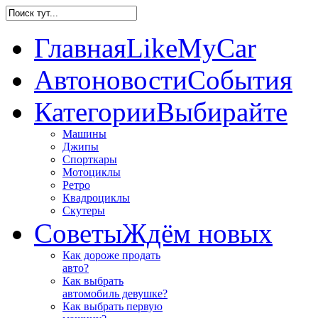
Главная
LikeMyCar
Автоновости
События
Категории
Выбирайте
Машины
Джипы
Спорткары
Мотоциклы
Ретро
Квадроциклы
Скутеры
Советы
Ждём новых
Как дороже продать
авто?
Как выбрать
автомобиль девушке?
Как выбрать первую