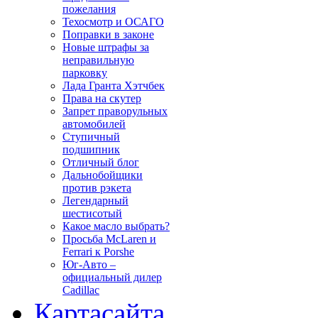
пожелания
Техосмотр и ОСАГО
Поправки в законе
Новые штрафы за
неправильную
парковку
Лада Гранта Хэтчбек
Права на скутер
Запрет праворульных
автомобилей
Ступичный
подшипник
Отличный блог
Дальнобойщики
против рэкета
Легендарный
шестисотый
Какое масло выбрать?
Просьба McLaren и
Ferrari к Porshe
Юг-Авто –
официальный дилер
Cadillac
Карта
сайта