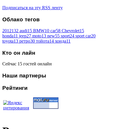
Подписаться на эту RSS ленту
Облако
тегов
2012
132
audi
15
BMW
10
car
58
Chevrolet
15
honda
11
jeep
27
moto
13
new
55
sport
24
sport car
20
toyota
13
ретро
30
тойота
14
хонда
11
Кто
он лайн
Сейчас 15 гостей онлайн
Наши
партнеры
Рейтинги