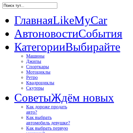
Главная
LikeMyCar
Автоновости
События
Категории
Выбирайте
Машины
Джипы
Спорткары
Мотоциклы
Ретро
Квадроциклы
Скутеры
Советы
Ждём новых
Как дороже продать
авто?
Как выбрать
автомобиль девушке?
Как выбрать первую