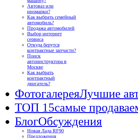
машину?
Автоваз или
иномарки?
Как выбрать семейный
автомобиль?
Продажа автомобилей
Выбор интернет
сервиса
Откуда берутся
контрактные запчасти?
Поиск
автоинструктора в
Москве
Как выбрать
контрактный
двигатель?
Фотогалерея
Лучшие ав
ТОП 15
самые продавае
Блог
Обсуждения
Новая Лада RF90
Предложения