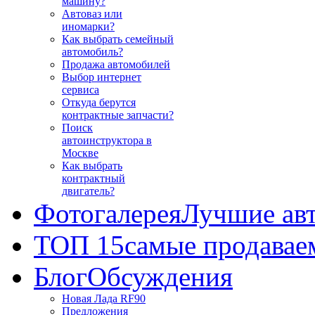
машину?
Автоваз или
иномарки?
Как выбрать семейный
автомобиль?
Продажа автомобилей
Выбор интернет
сервиса
Откуда берутся
контрактные запчасти?
Поиск
автоинструктора в
Москве
Как выбрать
контрактный
двигатель?
Фотогалерея
Лучшие ав
ТОП 15
самые продавае
Блог
Обсуждения
Новая Лада RF90
Предложения