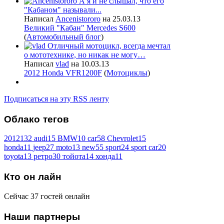
А я и не слышал, что его
"Кабаном" называли...
Написал
Ancenistororo
на 25.03.13
Великий "Кабан" Mercedes S600
(
Автомобильный блог
)
Отличный мотоцикл, всегда мечтал
о мототехнике, но никак не могу…
Написал
vlad
на 10.03.13
2012 Honda VFR1200F
(
Мотоциклы
)
Подписаться на эту RSS ленту
Облако
тегов
2012
132
audi
15
BMW
10
car
58
Chevrolet
15
honda
11
jeep
27
moto
13
new
55
sport
24
sport car
20
toyota
13
ретро
30
тойота
14
хонда
11
Кто
он лайн
Сейчас 37 гостей онлайн
Наши
партнеры