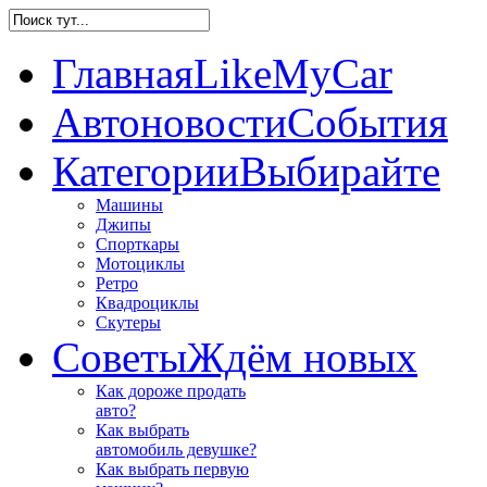
Главная
LikeMyCar
Автоновости
События
Категории
Выбирайте
Машины
Джипы
Спорткары
Мотоциклы
Ретро
Квадроциклы
Скутеры
Советы
Ждём новых
Как дороже продать
авто?
Как выбрать
автомобиль девушке?
Как выбрать первую