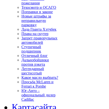
пожелания
Техосмотр и ОСАГО
Поправки в законе
Новые штрафы за
неправильную
парковку
Лада Гранта Хэтчбек
Права на скутер
Запрет праворульных
автомобилей
Ступичный
подшипник
Отличный блог
Дальнобойщики
против рэкета
Легендарный
шестисотый
Какое масло выбрать?
Просьба McLaren и
Ferrari к Porshe
Юг-Авто –
официальный дилер
Cadillac
Карта
сайта