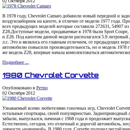
02 Октября 2012
В 1978 году, Chevrolet Camaro добавили новый передний и зад
воздухозаборник на капоте, в отличие от модели 1977 года. П
всех предыдущих моделей которые составили 272631, 54907 и
Z28.Доступные модели, продаваемые в 1978 были Sport Coupe, R
и Z28. Под капотом данной модели располагался 5.9 литровый
л.с. Это и являлось его главным отличием, от предыдущих верс
автомобилю повысили производительность, но и модель 1978 го
же модель Z28, впервые начала комплектоваться автоматическо
Подробнее ...
1980 Chevrolet Corvette
Опубликовано в
Ретро
02 Октября 2012
Узнаваемый всеми любителями гоночных игр, Chevrolet Corvett
остальные спорткары, своей популярностью. Заднеприводный с
забыли, выпускался, начиная с 1968 года и продолжает выпускат
Естественно, сегодня, это отличный и дорогой автомобиль, не
давности «новинкой». В 1980 году, Corvette получил рестайлин