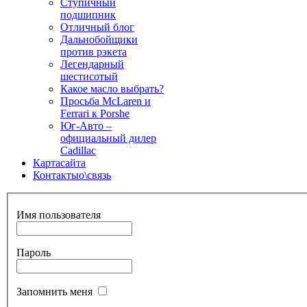
Ступичный
подшипник
Отличный блог
Дальнобойщики
против рэкета
Легендарный
шестисотый
Какое масло выбрать?
Просьба McLaren и
Ferrari к Porshe
Юг-Авто –
официальный дилер
Cadillac
Карта
сайта
Контакты
о\связь
Имя пользователя
Пароль
Запомнить меня