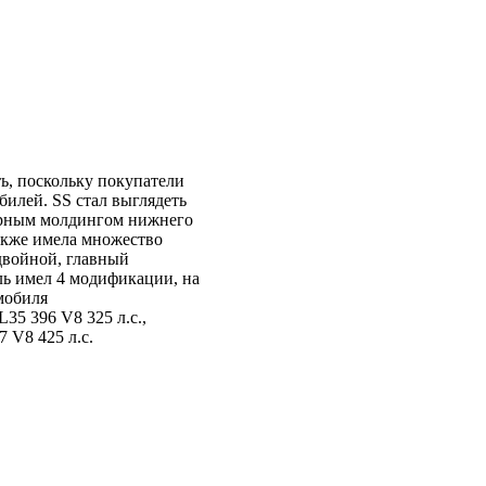
ь, поскольку покупатели
билей. SS стал выглядеть
черным молдингом нижнего
также имела множество
двойной, главный
ль имел 4 модификации, на
мобиля
L35 396 V8 325 л.с.,
 V8 425 л.с.