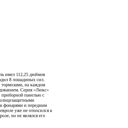
иль имел 112,25 дюймов
одил 8 лошадиных сил.
и тормозами, на каждом
удованием. Серия «Люкс»
й приборной панелью с
 солнцезащитными
и фонарями и передним
евроле уже не относился к
оле, но не являлся его