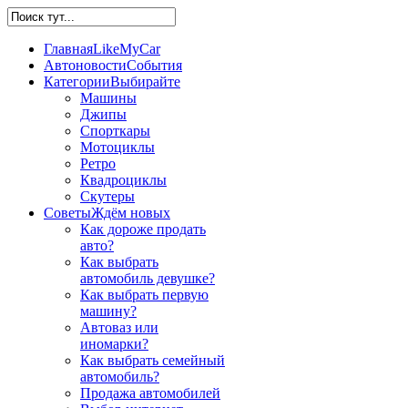
Главная
LikeMyCar
Автоновости
События
Категории
Выбирайте
Машины
Джипы
Спорткары
Мотоциклы
Ретро
Квадроциклы
Скутеры
Советы
Ждём новых
Как дороже продать
авто?
Как выбрать
автомобиль девушке?
Как выбрать первую
машину?
Автоваз или
иномарки?
Как выбрать семейный
автомобиль?
Продажа автомобилей