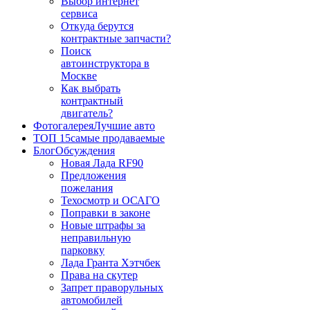
Выбор интернет
сервиса
Откуда берутся
контрактные запчасти?
Поиск
автоинструктора в
Москве
Как выбрать
контрактный
двигатель?
Фотогалерея
Лучшие авто
ТОП 15
самые продаваемые
Блог
Обсуждения
Новая Лада RF90
Предложения
пожелания
Техосмотр и ОСАГО
Поправки в законе
Новые штрафы за
неправильную
парковку
Лада Гранта Хэтчбек
Права на скутер
Запрет праворульных
автомобилей