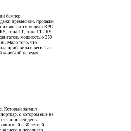
ний бампер,
родажи превысили, продажи
з них являются модели RPO
S, типа LT, типа LT / RS
 двигатель мощностью 350
ий. Мало того, что
да прибавила в весе. Так
й коробкой передач.
e. Который затмил
порткар, о котором ешё не
ься и по сей день.
сравнимый с 30 летней
г заднего и переднего