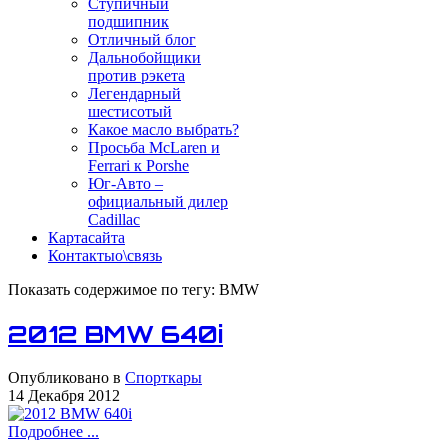
Ступичный
подшипник
Отличный блог
Дальнобойщики
против рэкета
Легендарный
шестисотый
Какое масло выбрать?
Просьба McLaren и
Ferrari к Porshe
Юг-Авто –
официальный дилер
Cadillac
Карта
сайта
Контакты
о\связь
Показать содержимое по тегу: BMW
2012 BMW 640i
Опубликовано в
Спорткары
14 Декабря 2012
Подробнее ...