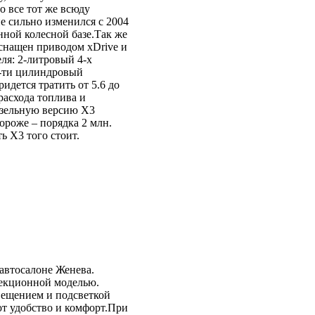
о все тот же всюду
е сильно изменился с 2004
нной колесной базе.Так же
оснащен приводом xDrive и
ля: 2-литровый 4-х
6-ти цилиндровый
идется тратить от 5.6 до
расхода топлива и
изельную версию X3
дороже – порядка 2 млн.
ь X3 того стоит.
автосалоне Женева.
лекционной моделью.
ещением и подсветкой
ют удобство и комфорт.При