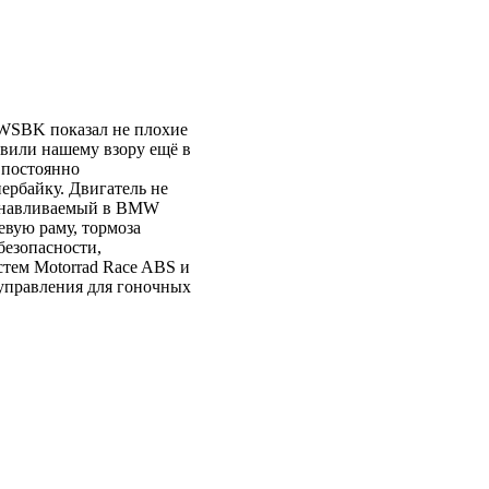
WSBK показал не плохие
авили нашему взору ещё в
 постоянно
ербайку. Двигатель не
танавливаемый в BMW
евую раму, тормоза
безопасности,
тем Motorrad Race ABS и
 управления для гоночных