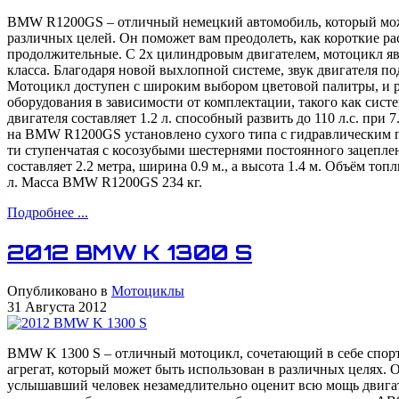
BMW R1200GS – отличный немецкий автомобиль, который мож
различных целей. Он поможет вам преодолеть, как короткие рас
продолжительные. С 2х цилиндровым двигателем, мотоцикл яв
класса. Благодаря новой выхлопной системе, звук двигателя по
Мотоцикл доступен с широким выбором цветовой палитры, и 
оборудования в зависимости от комплектации, такого как сис
двигателя составляет 1.2 л. способный развить до 110 л.с. при 
на BMW R1200GS установлено сухого типа с гидравлическим 
ти ступенчатая с косозубыми шестернями постоянного зацепл
составляет 2.2 метра, ширина 0.9 м., а высота 1.4 м. Объём топ
л. Масса BMW R1200GS 234 кг.
Подробнее ...
2012 BMW K 1300 S
Опубликовано в
Мотоциклы
31 Августа 2012
BMW K 1300 S – отличный мотоцикл, сочетающий в себе спо
агрегат, который может быть использован в различных целях. О
услышавший человек незамедлительно оценит всю мощь двигат