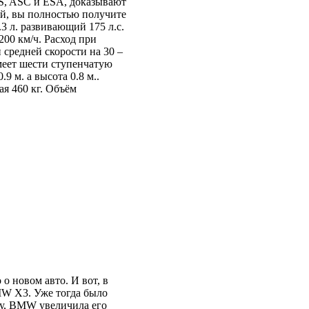
BS, ASC и ESA, доказывают
ей, вы полностью получите
3 л. развивающий 175 л.с.
200 км/ч. Расход при
и средней скорости на 30 –
имеет шести ступенчатую
9 м. а высота 0.8 м..
ая 460 кг. Объём
о новом авто. И вот, в
MW X3. Уже тогда было
ду, BMW увеличила его