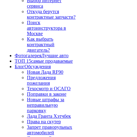
Выбор интернет
сервиса
Откуда берутся
контрактные запчасти?
Поиск
автоинструктора в
Москве
Как выбрать
контрактный
двигатель?
Фотогалерея
Лучшие авто
ТОП 15
самые продаваемые
Блог
Обсуждения
Новая Лада RF90
Предложения
пожелания
Техосмотр и ОСАГО
Поправки в законе
Новые штрафы за
неправильную
парковку
Лада Гранта Хэтчбек
Права на скутер
Запрет праворульных
автомобилей