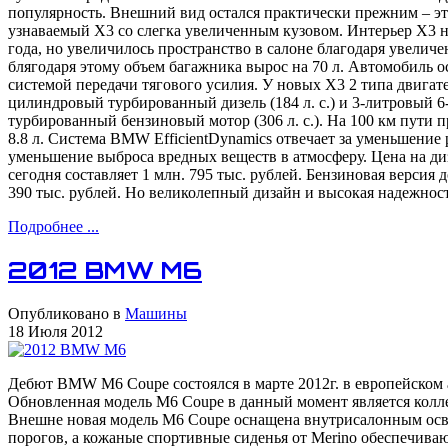
популярность. Внешний вид остался практически прежним – эт
узнаваемый X3 со слегка увеличенным кузовом. Интерьер X3 н
года, но увеличилось пространство в салоне благодаря увеличе
блягодаря этому объем багажника вырос на 70 л. Автомобиль 
системой передачи тягового усилия. У новых X3 2 типа двигате
цилиндровый турбированный дизель (184 л. с.) и 3-литровый 
турбированный бензиновый мотор (306 л. с.). На 100 км пути пр
8.8 л. Система BMW EfficientDynamics отвечает за уменьшение 
уменьшение выброса вредных веществ в атмосферу. Цена на д
сегодня составляет 1 млн. 795 тыс. рублей. Бензиновая версия 
390 тыс. рублей. Но великолепный дизайн и высокая надежност
Подробнее ...
2012 BMW M6
Опубликовано в
Машины
18 Июля 2012
Дебют BMW M6 Coupe состоялся в марте 2012г. в европейском 
Обновленная модель M6 Coupe в данный момент является кол
Внешне новая модель M6 Coupe оснащена внутрисалонным осв
порогов, а кожаные спортивные сиденья от Merino обеспечива