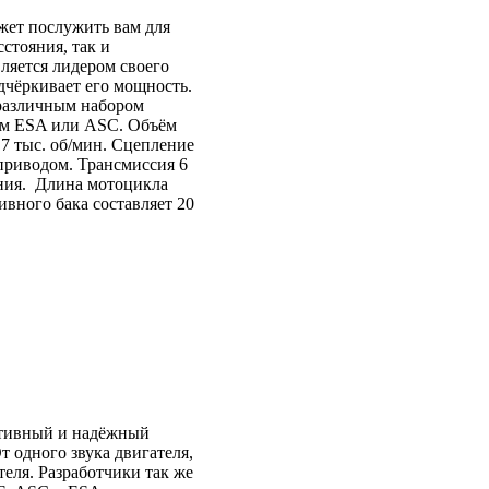
ет послужить вам для
стояния, так и
ляется лидером своего
дчёркивает его мощность.
различным набором
тем ESA или ASC. Объём
7.7 тыс. об/мин. Сцепление
приводом. Трансмиссия 6
ения. Длина мотоцикла
ливного бака составляет 20
ртивный и надёжный
т одного звука двигателя,
еля. Разработчики так же