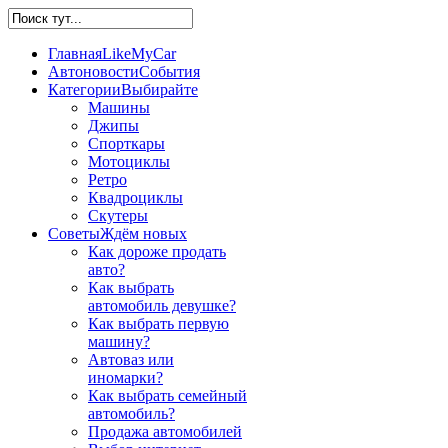
Главная
LikeMyCar
Автоновости
События
Категории
Выбирайте
Машины
Джипы
Спорткары
Мотоциклы
Ретро
Квадроциклы
Скутеры
Советы
Ждём новых
Как дороже продать
авто?
Как выбрать
автомобиль девушке?
Как выбрать первую
машину?
Автоваз или
иномарки?
Как выбрать семейный
автомобиль?
Продажа автомобилей