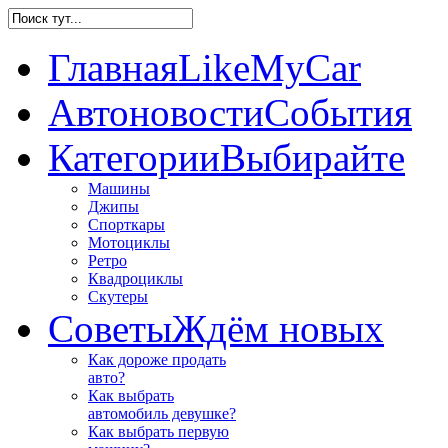
Главная
LikeMyCar
Автоновости
События
Категории
Выбирайте
Машины
Джипы
Спорткары
Мотоциклы
Ретро
Квадроциклы
Скутеры
Советы
Ждём новых
Как дороже продать
авто?
Как выбрать
автомобиль девушке?
Как выбрать первую