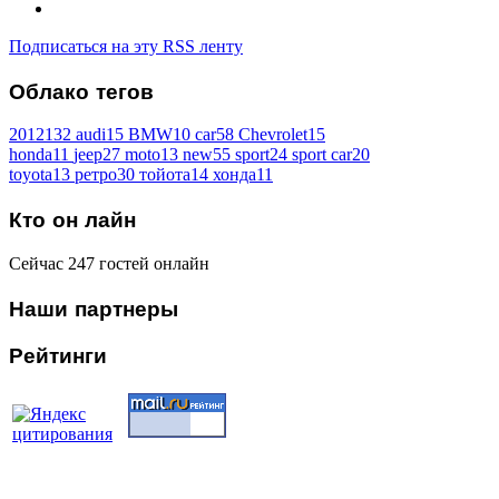
Подписаться на эту RSS ленту
Облако
тегов
2012
132
audi
15
BMW
10
car
58
Chevrolet
15
honda
11
jeep
27
moto
13
new
55
sport
24
sport car
20
toyota
13
ретро
30
тойота
14
хонда
11
Кто
он лайн
Сейчас 247 гостей онлайн
Наши
партнеры
Рейтинги