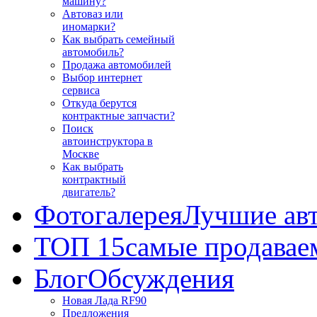
машину?
Автоваз или
иномарки?
Как выбрать семейный
автомобиль?
Продажа автомобилей
Выбор интернет
сервиса
Откуда берутся
контрактные запчасти?
Поиск
автоинструктора в
Москве
Как выбрать
контрактный
двигатель?
Фотогалерея
Лучшие ав
ТОП 15
самые продавае
Блог
Обсуждения
Новая Лада RF90
Предложения