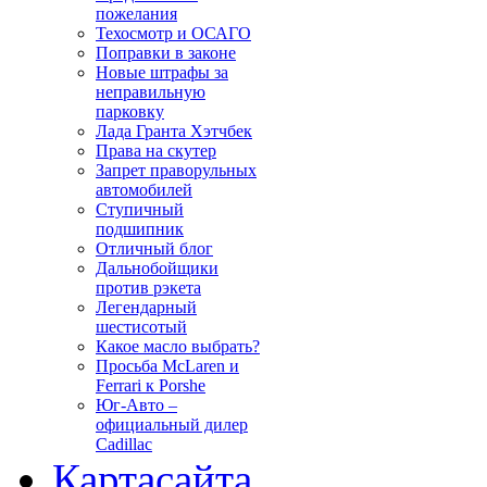
пожелания
Техосмотр и ОСАГО
Поправки в законе
Новые штрафы за
неправильную
парковку
Лада Гранта Хэтчбек
Права на скутер
Запрет праворульных
автомобилей
Ступичный
подшипник
Отличный блог
Дальнобойщики
против рэкета
Легендарный
шестисотый
Какое масло выбрать?
Просьба McLaren и
Ferrari к Porshe
Юг-Авто –
официальный дилер
Cadillac
Карта
сайта